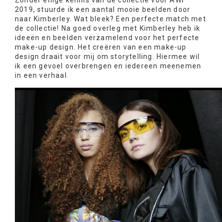
Zonder enige kennis van de collectie voor AWF
2019, stuurde ik een aantal mooie beelden door
naar Kimberley. Wat bleek? Een perfecte match met
de collectie! Na goed overleg met Kimberley heb ik
ideeën en beelden verzamelend voor het perfecte
make-up design. Het creëren van een make-up
design draait voor mij om storytelling. Hiermee wil
ik een gevoel overbrengen en iedereen meenemen
in een verhaal.