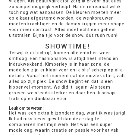
vliegen. Als beautydirector zorg ik ervoor dat alles
zo soepel mogelijk verloopt. Na de rehearsal wil ik
toch nog wat aanpassen. De kleuren moeten meer
op elkaar afgestemd worden, de wenkbrauwen
moeten krachtiger en de dames krijgen meer shape
voor meer contrast. Alles moet echt een geheel
uitstralen. Bijna tijd voor de show, dus rush rush!
SHOWTIME!
Terwijl ik dit schrijf, komen alle emoties weer
omhoog. Een fashionshow is altijd heel intens en
indrukwekkend. Kimberley is in haar zone, de
modellen zijn er klaar voor en ik blijf scherp op alle
details. Vanaf het moment dat de muziek start, valt
alles op zijn plek. De show begint en dat is een
kippenvel-moment. We did it, again! Als team
groeien we steeds sterker en daar ben ik onwijs
trots op en dankbaar voor.
Leuk om te weten:
Het was een extra bijzondere dag, want ik was jarig!
Ik had niks liever gewild dan deze dag te
combineren met mijn werk. Het was een super
mooie dag, waarin creatie en passie voor het vak